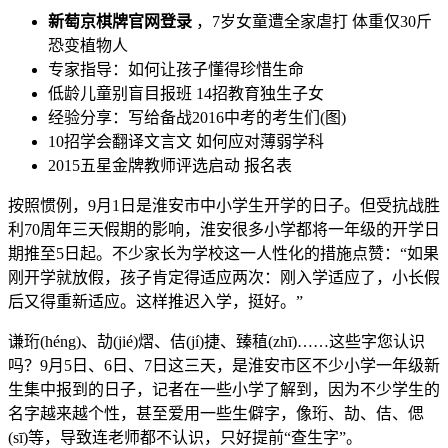
新萄京棋牌官网登录
，7岁女童遭全家虐打 体重仅30斤
恐变植物人
专家指导：如何让孩子懂得珍惜生命
低龄儿童别盲目报班 14招教育独生子女
经验分享：写给备战2016中考的考生们(图)
10招学会翻译文言文 如何应对薄弱学科
2015五星金牌教师评选启动 报名表
按照惯例，9月1日是淮安市中小学生开学的日子。但受抗战胜
利70周年三天假期的影响，淮安很多小学都将一年级的开学日
期推至5日起。不少家长为学校这一人性化的措施点赞：“如果
刚开学就放假，孩子肯定得适应两次：刚入学适应了，小长假
后又得重新适应。这样推迟入学，挺好。”
谦珩(héng)、劼(jié)熠、佶(jí)捷、臻稙(zhī)……这些字您认识
吗？9月5日、6日、7日这三天，是淮安市区不少小学一年级新
生集中报到的日子，记者在一些小学了解到，因为不少学生的
名字越来越个性，甚至爱用一些生僻字，像珩、劼、佶、偲
(sī)等，导致连老师都不认识，只好提前“查生字”。