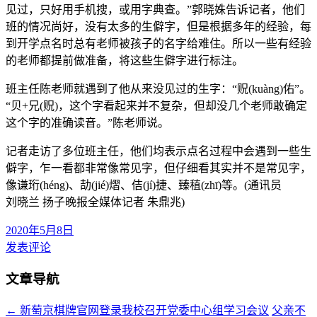
见过，只好用手机搜，或用字典查。”郭晓姝告诉记者，他们
班的情况尚好，没有太多的生僻字，但是根据多年的经验，每
到开学点名时总有老师被孩子的名字给难住。所以一些有经验
的老师都提前做准备，将这些生僻字进行标注。
班主任陈老师就遇到了他从来没见过的生字：“贶(kuàng)佑”。
“贝+兄(贶)，这个字看起来并不复杂，但却没几个老师敢确定
这个字的准确读音。”陈老师说。
记者走访了多位班主任，他们均表示点名过程中会遇到一些生
僻字，乍一看都非常像常见字，但仔细看其实并不是常见字，
像谦珩(héng)、劼(jié)熠、佶(jí)捷、臻稙(zhī)等。(通讯员
刘晓兰 扬子晚报全媒体记者 朱鼎兆)
2020年5月8日
发表评论
文章导航
←
新萄京棋牌官网登录我校召开党委中心组学习会议
父亲不