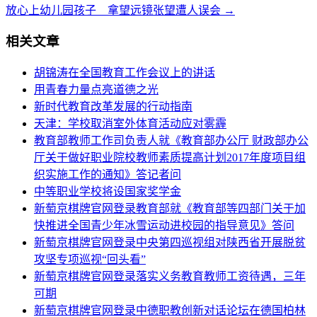
放心上幼儿园孩子 拿望远镜张望遭人误会
→
相关文章
胡锦涛在全国教育工作会议上的讲话
用青春力量点亮道德之光
新时代教育改革发展的行动指南
天津：学校取消室外体育活动应对雾霾
教育部教师工作司负责人就《教育部办公厅 财政部办公
厅关于做好职业院校教师素质提高计划2017年度项目组
织实施工作的通知》答记者问
中等职业学校将设国家奖学金
新萄京棋牌官网登录教育部就《教育部等四部门关于加
快推进全国青少年冰雪运动进校园的指导意见》答问
新萄京棋牌官网登录中央第四巡视组对陕西省开展脱贫
攻坚专项巡视“回头看”
新萄京棋牌官网登录落实义务教育教师工资待遇，三年
可期
新萄京棋牌官网登录中德职教创新对话论坛在德国柏林