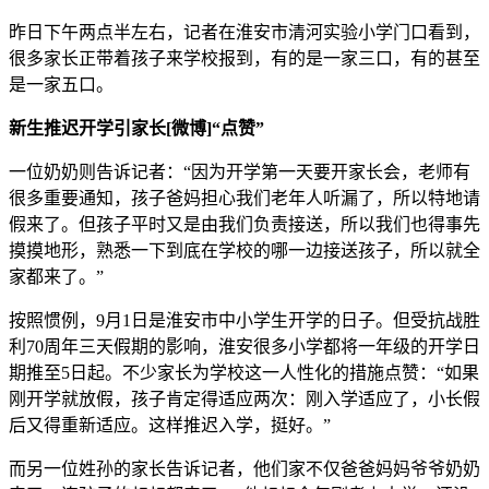
昨日下午两点半左右，记者在淮安市清河实验小学门口看到，
很多家长正带着孩子来学校报到，有的是一家三口，有的甚至
是一家五口。
新生推迟开学引家长[微博]“点赞”
一位奶奶则告诉记者：“因为开学第一天要开家长会，老师有
很多重要通知，孩子爸妈担心我们老年人听漏了，所以特地请
假来了。但孩子平时又是由我们负责接送，所以我们也得事先
摸摸地形，熟悉一下到底在学校的哪一边接送孩子，所以就全
家都来了。”
按照惯例，9月1日是淮安市中小学生开学的日子。但受抗战胜
利70周年三天假期的影响，淮安很多小学都将一年级的开学日
期推至5日起。不少家长为学校这一人性化的措施点赞：“如果
刚开学就放假，孩子肯定得适应两次：刚入学适应了，小长假
后又得重新适应。这样推迟入学，挺好。”
而另一位姓孙的家长告诉记者，他们家不仅爸爸妈妈爷爷奶奶