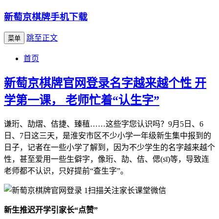
新萄京棋牌手机下载
跳至正文
菜单
首页
新萄京棋牌官网登录名字越来越个性 开
学第一课， 老师忙着“认生字”
谦珩、劼熠、佶捷、臻稙……这些字您认识吗？9月5日、6
日、7日这三天，是淮安市区不少小学一年级新生集中报到的
日子，记者在一些小学了解到，因为不少学生的名字越来越个
性，甚至爱用一些生僻字，像珩、劼、佶、偲(sī)等，导致连
老师都不认识，只好提前“查生字”。
扫描关注家长课堂微信
新生推迟开学引家长“点赞”