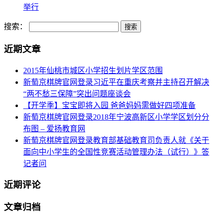
举行
搜索：
近期文章
2015年仙桃市城区小学招生划片学区范围
新萄京棋牌官网登录习近平在重庆考察并主持召开解决
“两不愁三保障”突出问题座谈会
【开学季】宝宝即将入园 爸爸妈妈需做好四项准备
新萄京棋牌官网登录2018年宁波高新区小学学区划分分
布图 – 爱扬教育网
新萄京棋牌官网登录教育部基础教育司负责人就《关于
面向中小学生的全国性竞赛活动管理办法（试行）》答
记者问
近期评论
文章归档