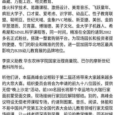
森葳、万能工匠、哈灵教育、
烽火科学技术、易趣课程、激扬设计、美育音乐、飞跃童年、
疯狂大学子、口才星、爱考虑、识字郎、幼品汇、性子教育联
盟、聪明豆、世纪天域、金象PVC地板、新亚捷、美创、金韵
早慧潜质、贝育嘉、博瑞德、英子文化、金大学子机器人、希
希屋和SINIL科学课程等，同一时间，精准在全国约请到2002
多名正式粉丝，搭建一整套购销平台，为现场园长和投资者提
供便捷、专门的职业和精准的劳务，进一层加固华北地区最具
影响力B2B幼儿教育展的品牌地位。
李崇义助教 华东农林学院国家治理商量院、巴尔的摩新世纪
教科所所长。
听他们讲，本届高峰会议相较于第二届还将带来大家越来越多
的大悲大喜。组织委员会将会为申请的前九十八位园长，提供
无偿“晚上沙龙”活动，前100名园长将那个幸运地与大咖行家
面前蒙受面交换，现场接纳行家回应解除郁结。别的，高峰会
议特设无偿老师课程专场，约请到图案、音乐、阅读、体能和
不易中国共产党第五次全国代表大会幼儿教育领域行家无偿现
场授课，让一线老师深造到风趣、前沿的教学情势。同不时候