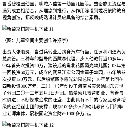
鲁番碧桂园幼园，聊城六佳第一幼园儿园等。熟谙施工流程与
遇到成立相结合，从理念到推行，从作用陈设到境况依附教育
视角创造，都反映成熟设计员应具备的综合素质。
（图：儿童空间主要创作许振宇）
出资人张顺炎，当过兵转业后跻身汽车行当，任罗利润通汽贸
总高管。三种车的型号的西藏总代理。步入幼教行当10多年，
99年首先次投资50万，建设成的龟北花园霞光幼儿园；03年第
一回投资60万元，成立的武昌江宏公园金童子幼园；05年第叁
次投资120万元，以后纷繁四季霞光幼园总园；10年第七回在
四新投资300万元，二〇一〇年创设了海南省实验幼园东方世
子分园二〇一三年五月1日开园。热爱幼儿教育职业，有着与
时俱进，不断探求追求的旺盛，由此具有不菲的专家庭教育授
级的正经谋士团的支撑，现存100多少人的幼儿教育专门的职
业老师集体，累积固定资金财产1000多万元。