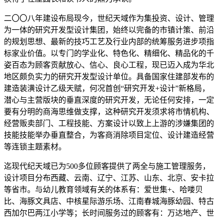
二〇〇八年建设布局现今，世纪天域作为集投资、设计、管理
为一体的研究开发型设计集团，始终以完备的市镇计策、前沿
的规划思想、最新的技巧工艺及行业内部的统筹服务进步项指
标家业价值。以专门的学业化、特色化、精细化、精品化的千
姿百态为顾客贡献放心、信心、良心工程，现已迈入成为华北
地区颇负实力的研究开发型设计单位。具备国家住建部发布的
建造装潢设计乙级天赋，何况首创“研究开发+设计”新格局，
潜心与主营版块的垂直深度的研究开发，无论任何安排，一定
要有分明的商海思维做支撑，这种研究开发须求将市情机构、
经营贩卖部门、工程技能、方案设计以致上上游的涉嫌集团的
技能技能举办垂直整合，为客商消除项目定位、设计建造经营
等连锁主题素材。
迄现代纪天域已为500多位顾客提供了两全与施工管理服务，
设计项目分布西藏、云南、辽宁、江苏、山东、北京、安卡拉
等省市。与幼儿教育领域有关的体系有：爱世集+、哈喽贝
比、海豚文具店、中核星际游乐场、江南春城海豚幼园、特古
西加尔巴两江小学等；长时间服务过的顾客有：万达地产、世