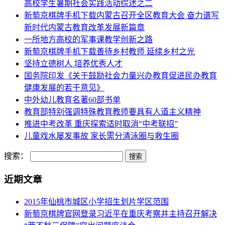
高校学生暑期社会实践活动综述之二
新萄京棋牌手机下载内蒙古召开全区教育大会 奋力谱写
新时代内蒙古教育改革发展新篇章
一所地方高校的军事课教学创新之路
新萄京棋牌手机下载善待乡村教师 延续乡村之光
坚持立德树人 培养优秀人才
国务院印发《关于鼓励社会力量兴办教育促进民办教育
健康发展的若干意见》
中外幼儿教育名著60部书单
教育部特别强调特殊教育教师要具有人道主义精神
推进中考改革 重庆探索适时取消“中考联招”
儿童戏水屡发事故 家长需分清泳圈与救生圈
搜索：
近期文章
2015年仙桃市城区小学招生划片学区范围
新萄京棋牌官网登录习近平在重庆考察并主持召开解决