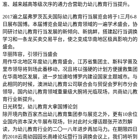
准、越来越高等级次序的通力合营助力幼儿教育行当提升。
2017遍之届弗罗茨瓦夫国际幼儿教育行当展览会将于1三月6-8
日展布国博。本届博览会是幼儿教育领域的一遍学术盛会，协
同研讨幼儿教育行当发展的新倾向、新挑衅，搭建起行当调换
学习和一条龙买卖交易平台，使之变成华南地区极具影响力的
盛会。
华丽阵容，引领行当盛会
用作华北地区年度幼儿教育盛会，江苏省集团主、斯科学普及
里市领导将到场此番移动，况且将以强硬的计划方便援救集团
在华南地区发展，进一步加速哈博罗内建设国家主题城市。与
此相同的时候，澳洲幼儿教育公司联合会与贸促会罗利市分会
领导，国内幼儿教育领域重量级大腕将光临现场，共商幼儿教
育行业新提升。
日光转型，幼儿教育大拿国博论剑
除开境内数百家杰出幼儿教育集团参与展览之外，更有10余位
业国内资本深大牛展布现场，针对此时火爆话题张开浓烈解
读，为幼儿教育行业的二〇一八年进步再加马力。在期限四日
的2018云南幼园园长高峰论坛暨行当调换会议上，我们将听到