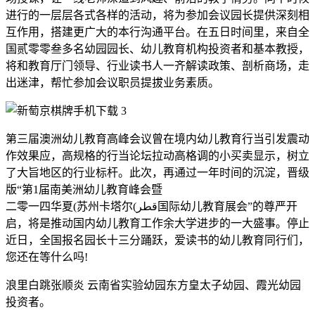
进行的一层层各式各样的活动，将为参加会议园长提供深刻相
互作用，搭建更广大的本行沟通平台。在五日时间里，来自全
国贰零零叁多名幼园园长、幼儿教育机构投资者和基本教授，
将和教育厅门领导、行业读书人一齐解读政策、剖析商场，走
出迷津，帮忙参加会议职员提拔业务素质。
第三届澳洲幼儿教育高峰会议曾在境内幼儿教育行当引发震动
作效果应，高规格的行当论坛拉动高格调的小买卖显示，树立
了大旨地区的行业标杆。此次，再通过一年时间的沉淀，晋级
版“第1届南美洲幼儿教育峰会暨
二零一四华夏(苏州卡塔尔(قطر‎国际幼儿教育展会”的尊严开
启，将是推动国内幼儿教育工作余大学进步的一大盛事。停止
近日，全国报名园长十三分踊跃，爱读书的幼儿教育同行们，
您还在等什么吗!
浪里白跳张顺炎 云南省实验幼园东方皇太子幼园、霞光幼园
投资者。