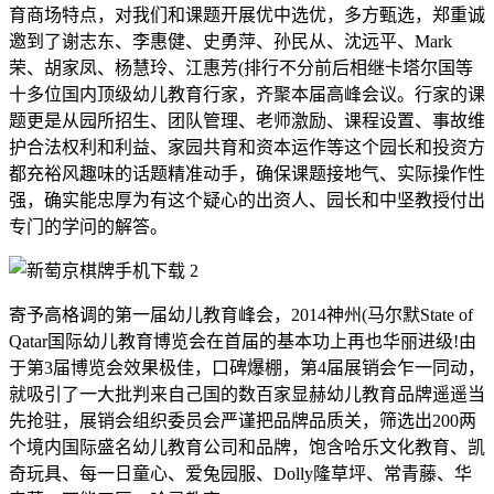
育商场特点，对我们和课题开展优中选优，多方甄选，郑重诚
邀到了谢志东、李惠健、史勇萍、孙民从、沈远平、Mark
荣、胡家凤、杨慧玲、江惠芳(排行不分前后相继卡塔尔国等
十多位国内顶级幼儿教育行家，齐聚本届高峰会议。行家的课
题更是从园所招生、团队管理、老师激励、课程设置、事故维
护合法权利和利益、家园共育和资本运作等这个园长和投资方
都充裕风趣味的话题精准动手，确保课题接地气、实际操作性
强，确实能忠厚为有这个疑心的出资人、园长和中坚教授付出
专门的学问的解答。
寄予高格调的第一届幼儿教育峰会，2014神州(马尔默State of
Qatar国际幼儿教育博览会在首届的基本功上再也华丽进级!由
于第3届博览会效果极佳，口碑爆棚，第4届展销会乍一同动，
就吸引了一大批判来自己国的数百家显赫幼儿教育品牌遥遥当
先抢驻，展销会组织委员会严谨把品牌品质关，筛选出200两
个境内国际盛名幼儿教育公司和品牌，饱含哈乐文化教育、凯
奇玩具、每一日童心、爱兔园服、Dolly隆草坪、常青藤、华