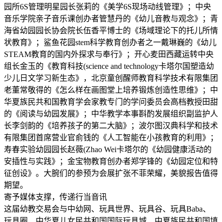
园所6S管理明星园长张莉的《美学6S现场动线管理》；中央
音乐学院亲子音乐课创办者管慧丹的《幼儿音教与观念》；青
海省幼园园长协会院长伍香平博士的《场域理论下的托儿所情
状教育》；鲨鱼花园stem科学教育创办者之一戴琳巍的《幼儿
STEAM教育的国内外探求与奉行》；开心麦田西藏运转中央
组长金玉的《教育科技(science and technology卡塔尔国塑造幼
少儿日文学习新生态》，北京童创醒师教育科学技术有限集团
老董常敬得的《怎么样在画图堂上培养锻炼创造性思维》；中
华夏族民共和国教育学会家教专门的学问委员会高档教授田甜
的《阅读与幼园发展》；中华教学本事斟酌发展组织副监护人
长李剑韵的《培养孩子的第二大脑》；波尔图汉典科学和技术
有限集团首席营业官俞钱的《人工智能在小孩教育的利用》；
寿春实验幼园园长赵薇(Zhao Wei卡塔尔的《幼园健康活动的
安插性与实践》；金宝物教育创办者郑学锋的《幼园定位和特
征创设》。大腕们的参预为会展扩张不菲荣耀，美貌报告值得
期望。
寄予媒体支撑，传递行当音讯
这届幼教交易会与中幼网、玩具世界、玩具谷、玩具Baba、
玩具圈、中华夏儿女民共和国国际玩具城、中夏族民共和国填