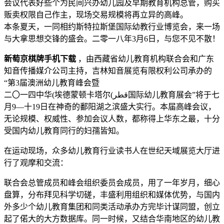
会议代表好些个为民间兴办幼儿园及早期教育机构总管，购买
贩卖权限自己作主，现场交易规模将再立异的高峰。
本条夏天，一同相约斯特拉斯堡国际幼教行业博览会，来一场
与大拿思想交锋的盛会。二零一八年3月6日，与您不见不散！
新萄京棋牌手机下载
，由西藏省幼儿教育机构联合会和广东
知音传播媒介公司主持，吉林知音展览有限权利公司承办的
“第3届澳洲幼儿教育峰会暨
二〇一四中华(埃德蒙顿卡塔尔(قطر‎国际幼儿教育展会”将于七
月9—十19日在神奇的鄱阳湖之滨盛大实行。本届高峰会议，
无论规模、权威性、参加会议人数，都称得上华东之最，十分
受国内幼儿教育同行的妇孺皆知。
在运动现场，众多幼儿教育行业读书人在世纪天域展览大厅进
行了观摩和交流：
联合会总管成员和峰会组织委员会成员，用了一年岁月，细心
盘算，分布拜见科学切磋，丰盛利用组织和媒体优势，与国内
外多少个幼儿教育集团和同类活动承办方完毕计谋同盟，创立
起了偌大的大方数据库。同一时候，又结合华南地区的幼儿教