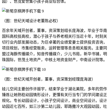
园）、世茂爱世集小孩子商业综合体。
（图：世纪天域设计老董陈必权）
百余年天域开创者，董事，资深策划组长庞海波，毕业于华南
国科高校技高校，潜心于孩子与养老相关行当近十年，时刻关
切行业内部发展动态，为巨卓著的业绩爱妻士提供投资咨询，
项目规划，市集经营贩卖，运转管理等息息相关服务。主要同
盟过海豚传播媒介，知音传播媒介，少儿书局，新华书铺，明
珠国际，世茂土地资产，中核土地资金财产，中南设计院等。
（图：世纪天域开创者，董事，资深策划经理庞海波）
娃儿空间主要创作许振宇，结束学业于湖北美院，多年的劳作
锤炼让她熟稔幼园情形设计，更懂有关行当专门的学问建设正
规化。专长幼园设计，小孩子空间设计，商业空间设计。设计
幼园近七百所，如三沙第二幼儿园，耶路撒冷大观园幼园，吐