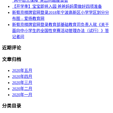
“两不愁三保障”突出问题座谈会
【开学季】宝宝即将入园 爸爸妈妈需做好四项准备
新萄京棋牌官网登录2018年宁波高新区小学学区划分分
布图 – 爱扬教育网
新萄京棋牌官网登录教育部基础教育司负责人就《关于
面向中小学生的全国性竞赛活动管理办法（试行）》答
记者问
近期评论
文章归档
2020年五月
2020年四月
2020年三月
2020年二月
2020年一月
分类目录