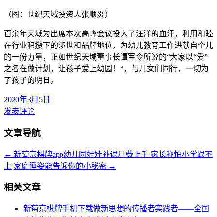
（图：世纪天域投资人张顺炎）
百余年天域为出席本次高峰会议投入了汪洋的血汗，利用和睦
在行业积攒下的涉世和品牌地位，为幼儿教育工作进献自个儿
的一份力量，正如世纪天域董事长谭军令所说的“大家以“爱”
之名在做计划，让孩子爱上幼园！“，与儿女们同行，一切为
了孩子的明日。
2020年3月5日
发表评论
文章导航
←
新萄京棋牌app幼儿园娃娃补课月费上千 家长称怕小学跟不
上
家庭睡姿能告诉你的小秘密
→
相关文章
新萄京棋牌手机下载做新思想的传播者实践者——全国