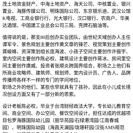
茂土地资金财产、中海土地资产、海天公司、中核置业、银兴
置业、海豚传媒公司、明珠国际公司、东京银乐迪、武汉公馆
K电视、工商业银行行、光大银行、汉口银行、农商户、华美
达酒馆、中国建工业总会公司三局、壳牌石脑油等。
值得说的是，那支80后创办实业团队，由世纪天域创办人主任
谭军令、景色规划主要创作黄文章的锋芒、视觉策划主要创作
龚峻峰、资深策划组长庞海波、小孩子空间主要创作许振宇、
室内空间主要创作陈必权、建筑设计主要创作蒋冰、房间里空
间主要创作唐威、投资者张顺炎跨国界组合，职场之上他们有
所商业攻略师、建筑师、规划师、室内设计员、广告人、品牌
传播师各样不一样的专门的学问地位，
职场之外的他们，某些也早就具有了孩孙，因此在小儿成长境
况创设方面又有了一部分新的思索。
设计老板陈必权，毕业于台湾财经政法大学，专长幼儿教育空
间、商业空间、办公空间、餐饮空间设计，担任达成的优越项
目包罗海豚国际幼儿园（丽华苑园/石绿港湾园/江南春城
园）、明珠国际幼园（海昌天澜园/珑璟轩园/汉街AMS规范