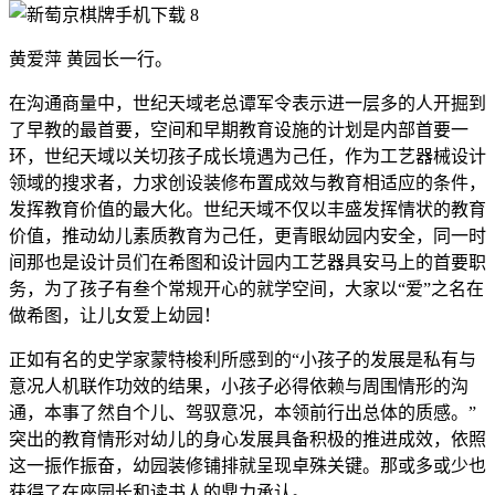
黄爱萍 黄园长一行。
在沟通商量中，世纪天域老总谭军令表示进一层多的人开掘到
了早教的最首要，空间和早期教育设施的计划是内部首要一
环，世纪天域以关切孩子成长境遇为己任，作为工艺器械设计
领域的搜求者，力求创设装修布置成效与教育相适应的条件，
发挥教育价值的最大化。世纪天域不仅以丰盛发挥情状的教育
价值，推动幼儿素质教育为己任，更青眼幼园内安全，同一时
间那也是设计员们在希图和设计园内工艺器具安马上的首要职
务，为了孩子有叁个常规开心的就学空间，大家以“爱”之名在
做希图，让儿女爱上幼园！
正如有名的史学家蒙特梭利所感到的“小孩子的发展是私有与
意况人机联作功效的结果，小孩子必得依赖与周围情形的沟
通，本事了然自个儿、驾驭意况，本领前行出总体的质感。”
突出的教育情形对幼儿的身心发展具备积极的推进成效，依照
这一振作振奋，幼园装修铺排就呈现卓殊关键。那或多或少也
获得了在座园长和读书人的鼎力承认。