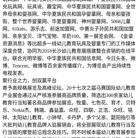
充玩具网、玩具说、趣宝网、中华夏族民共和国婴童网、全世
界母亲和婴孩网、中华夏族民共和国孕婴童网、母亲和婴孩
街、整个世界婴童网、华夏婴童网、神州婴童网、5068儿童
网、61kids、游乐志、前途加盟网、中黄炎子孙民共和国加盟
网、亲亲宝贝、洋气宝物、羊奶100、第一展览会网、《金录
资源消息》等比超多一线幼儿教育玩具及婴童专门的工作媒体
深度合营，协同为2018长沙幼儿教育展搭建整合资销的在线平
台。联合光明早报、中华夏族民共和国信息网、今日头条、微
博、Tencent、微博等百余家传播媒介，为博览会产出持续性
电视发表。
聚行业之力，创双赢平台
寄予高规格展览及高峰论坛，20十七次之届马赛国际幼儿教育
产业展会通过从严核准参展商品牌质量，筛选出300余家幼儿
教育行当知著名商品牌参加展览。牧童、七色花、育才、贝特
乐、Nokia杰、韩端、鑫益嘉、众旺、四联、正浩、众旺、铭
祥、太阳幼儿教育、小钟琴、卡丹萨、多个父亲、懿阳指引等
大批判幼儿教育品牌入驻展销会，将全部展现幼儿教育行当及
行当链的摩登前沿观念及技巧。同不时候本届幼儿教育展参加