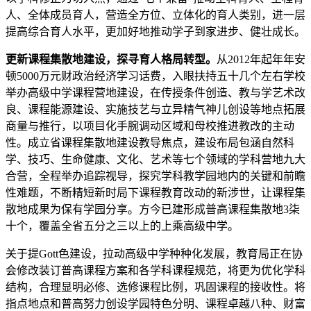
人、全体成员育人，营造全方位、立体化的育人类别，进一层
提高综合育人水平，更加好地推动学子到家进步、健壮成长。
更新课程集散地建设，探寻育人格局转型。
从2012年起年年安
顿5000万元财政治经济学习话费，入眼扶持五十几个左右学校
举办高级中学课程营地建设，在传授条件创造、教与学艺术改
良、课程能源建设、实施技艺与立异精气神儿创设等地点拓展
商量与推行，以项目化手腕调动区域和母校推进教改的主动
性。成立省课程集散地建设教导焦点，建设布局包涵自然科
学、技巧、生命健康、文化、艺术等七个领域的学科营地九大
合营，全程举办追踪视导，探究学科教学园地内的关键和前瞻
性难题，不断精短新时局下课程教育改动的新涉世，让课程集
散地成果为保有学园分享。方今已建形成普高课程集散地3柒
十个，覆盖全省五分之三以上的上乘高级中学。
关于提Gott色建设，拉动高级中学种种化发展，教育局正在协
会修改装订普高课程方案和各学科课程规范，将更为优化学科
结构，合理显明必修、选修课程比例，巩固课程的接收性。将
指点地点和普高努力创设学园特色分明、课程卓越八种、财富