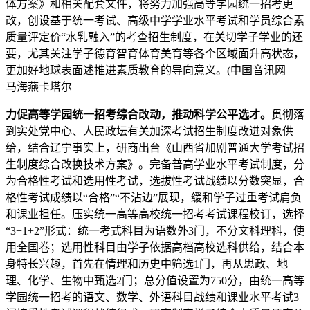
体方案》和相关配套文件，将努力加强高等学园统一招考更
改，创设基于统一考试、高级中学学业水平考试和学员综合素
质量评定价“水乳融入”的考查招生制度，在关切学子学业的还
要，尤其关注学子德育智育体育美育等各个区域面升高状态，
更加好地球表面述推进素质教育的导向意义。(中国音讯网
马海燕卡塔尔
力促高等学园统一招考综合改动，推动科学公平选才。
贯彻落
到实处党中心、人民政坛有关加深考试招生制度改进对象供
给，结合辽宁事实上，研商出台《山西省加剧普通大学考试招
生制度综合改换技术方案》。完备普高学业水平考试制度，分
为合格性考试和选用性考试，选拔性考试战绩以分数突显，合
格性考试成绩以“合格”“不沾边”展现，缓和学子过重考试肩负
和课业担任。压实统一高等高校统一招考考试课程校订，选择
“3+1+2”形式：统一考式科目为语数外3门，不分文科理科，使
用全国卷；选用性科目由学子依据高档高校选科供给，结合本
身特长兴趣，首先在情理和历史中筛选1门，再从思政、地
理、化学、生物中甄选2门；总分值设置为750分，由统一高等
学园统一招考的语文、数学、外语科目战绩和课业水平考试3