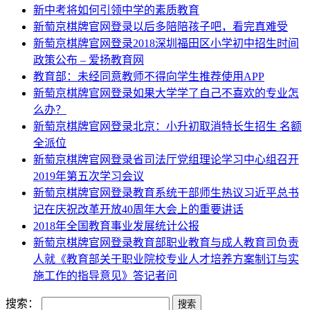
新中考将如何引领中学的素质教育
新萄京棋牌官网登录以后多陪陪孩子吧，看完真难受
新萄京棋牌官网登录2018深圳福田区小学初中招生时间
政策公布 – 爱扬教育网
教育部：未经同意教师不得向学生推荐使用APP
新萄京棋牌官网登录如果大学学了自己不喜欢的专业怎
么办？
新萄京棋牌官网登录北京：小升初取消特长生招生 名额
全派位
新萄京棋牌官网登录省司法厅党组理论学习中心组召开
2019年第五次学习会议
新萄京棋牌官网登录教育系统干部师生热议习近平总书
记在庆祝改革开放40周年大会上的重要讲话
2018年全国教育事业发展统计公报
新萄京棋牌官网登录教育部职业教育与成人教育司负责
人就《教育部关于职业院校专业人才培养方案制订与实
施工作的指导意见》答记者问
搜索：