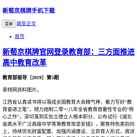
新萄京棋牌手机下载
跳至正文
菜单
首页
新萄京棋牌官网登录教育部：三方面推进
高中教育改革
教育部报导〔2019〕第3期
英特网资料图片。
江西省认真读书得以落成全国教育大会精气神，着力写好“教
育奋进之笔”，倾力炮制二零一八年全省教育首要性专业的“称
心之作”，深切落到实处立德立人根本职分，公布试行《湖北
省高水平广泛高级中学等第教育攻坚安插》，聚焦特色类别向
上，持续优化财富配置、加强内涵建设、立异育人形式，周详