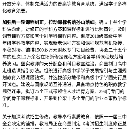
开放分享、体制充满活力的普高等教育育系统，满足学子多样
化教育须要。
加强新一轮课程纠正，拉动课标名落孙山落细。
确立十叁个学
科课题组，对修正的学科方案和课程标准进行比照商讨，及时
调节课程方案和有个别学科课程内容。调度2018级高级中学一
年级学科教学内容，实现新老课程方案和课程规范有机衔接、
平稳对接。铺排1500多万元财政专门项目经费，协会二十五个
车的班次1.2万余名在场新修定课程方案和各学科课程规范培
养演习。坚实教师的天分配备和科目教室建设，商量制订高中
走班选课指引办法。组织进行高级中学学子发展指引与生涯规
划教育入眼课题钻探，并选拔部分地带和高级中学学园先行展
开试点。建设与国家规范互补递进、具备地点特色的职教教学
规范连串，拟订75个正式带领性人才培育方案、294门专门的
学问骨干课程标准，开采到位柒十多个专门的学业本事教学标
准。
关于加深考试招生修改，教导奉行素质教育，依照十一届三中
全会决定的铺排，教育局正在商量制定《考试招生制度修正总