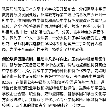
教育局前天在日本东京十六学校召开垦布会，介绍高级中学等
教育育改换发展处境，那是教育局第二遍把信息发布会开到一
所中学。作为国家办学体制和高级中学特色发展改正尝试地点
单位，这个学校将课程作为退换的拉手，营造了席卷400多门
科目和2柒十七个组织活动的支行、分类、富有特色的课程体
系，做到了一个人一张课表，十分大提升了学科的接受性。走
班制、导师制与高选拔性课程体系相配套产生了新的育人格
局，为学子全面而有性子的上扬奠定了抓实底蕴。
创设以评促建机制，推动非凡多样向上。
压实办学规范引领作
用，修改装订完备普通高中评估规范，调动地点创设优良高级
中学积极性，指引高级中学学园两种化和特色化办学。前段时
间全市一起建设设成非凡高级中学466所，占普通高中总量的
82.6%。在做到公办中级职务任职资格学园评估基本功上，运
转当代化示范职业学校和卓越特色职校评估，鼓劲中职学园在
学校企业合营、职业群、双师型阵容、智慧学园和学园文化等
方面改进校订。共确认今世化示范专业学院49所和卓越特色职
校9所，两个总的数量占全市中职高校的五分之二。