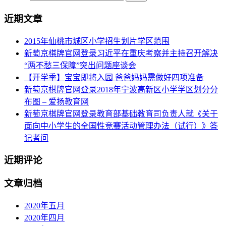
近期文章
2015年仙桃市城区小学招生划片学区范围
新萄京棋牌官网登录习近平在重庆考察并主持召开解决
“两不愁三保障”突出问题座谈会
【开学季】宝宝即将入园 爸爸妈妈需做好四项准备
新萄京棋牌官网登录2018年宁波高新区小学学区划分分
布图 – 爱扬教育网
新萄京棋牌官网登录教育部基础教育司负责人就《关于
面向中小学生的全国性竞赛活动管理办法（试行）》答
记者问
近期评论
文章归档
2020年五月
2020年四月