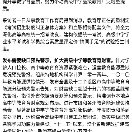
提升等教学育品质，努力带动高级中学品级教育广泛增量提
质。
采访者一日从事教育工作育局得到消息，教育厅正在商量制定
《考试招生制度纠正总体方案》和血脉相符配套文件，将全力
深化高等高校统一招考改良，建构依据统一考试、高级中学学
业水平考试和学员综合素质量评定价“情同手足”的试验招生制
度。
发布需要缺口预先警示，扩大高级中学等教育育财富。
针对学
龄人口拉长、高中等教育育资源紧张难点，运营教育能源盈缺
意况预先警报。组织特地机构科学计算二零一两年、二〇二〇
年教育能源供给情形，发布全县及十二个设区市高中等教育育
能源分级预先警示告知，对财富缺口超越十分六的揭露蓝绿预
先警报。指引外省依据须要测算和预先警示，精准调节本地点
高中等教育育财富规划布局。进行市级和各州教育能源建设推
动会，显著高级中学等教育育升高对象供给、年度职责和落到
实处举措，运维综合高级中学国建工总集团设，做实中级职务
名称学园功底力量建设。“十一五”以来，整个省新建改扩建高
中学园近120所，新添高级中学学位5万四个。