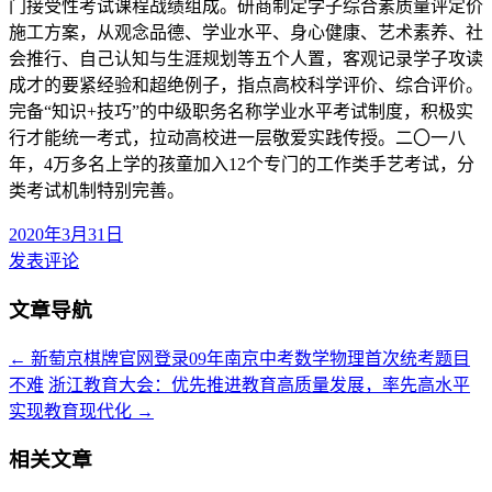
门接受性考试课程战绩组成。研商制定学子综合素质量评定价
施工方案，从观念品德、学业水平、身心健康、艺术素养、社
会推行、自己认知与生涯规划等五个人置，客观记录学子攻读
成才的要紧经验和超绝例子，指点高校科学评价、综合评价。
完备“知识+技巧”的中级职务名称学业水平考试制度，积极实
行才能统一考式，拉动高校进一层敬爱实践传授。二〇一八
年，4万多名上学的孩童加入12个专门的工作类手艺考试，分
类考试机制特别完善。
2020年3月31日
发表评论
文章导航
←
新萄京棋牌官网登录09年南京中考数学物理首次统考题目
不难
浙江教育大会：优先推进教育高质量发展，率先高水平
实现教育现代化
→
相关文章