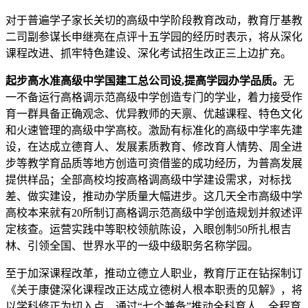
对于普遍学子家长关切的高级中学阶段教育改动，教育厅基教
二司副参谋长申继亮在点评十五学园的经历时表示，将从深化
课程改进、抓牢特色建设、深化考试招生改正三上边扩充。
起步高水准高级中学国建工总公司设,提高学园办学品质。
无
一不备运行高格调示范高级中学创造专门的学业，着力接受作
育一群具备正确观念、优异教师的天禀、优越课程、特色文化
和火速管理的高级中学高校。激励有标准化的高级中学率先建
设，在达成立德育人、发展素质教育、修改育人情势、周全进
步等教学育品质等地方创造可资借鉴的成功经历，为普高发展
提供样品；全部高校均按高格调高级中学建设需求，对标找
差、做实建设，推动办学质量大幅进步。这几天全市高级中学
高校本来就有20所制订高格调示范高级中学创造规划并叙述评
定核查。运营实践中等职校领航陈设，入眼创制50所扎根吉
林、引领全国、世界水平的一级中级职务名称学园。
至于加深课程改革，推动立德立人职业，教育厅正在钻探制订
《关于康健深化课程改正达成立德树人根本职责的见解》，将
以学科修正为切入点，通过“七个兼备”推动全科育人、全程育