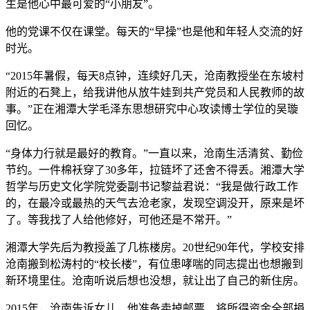
生是他心中最可爱的“小朋友”。
他的党课不仅在课堂。每天的“早操”也是他和年轻人交流的好
时光。
“2015年暑假，每天8点钟，连续好几天，沧南教授坐在东坡村
附近的石凳上，给我讲他从放牛娃到共产党员和人民教师的故
事。”正在湘潭大学毛泽东思想研究中心攻读博士学位的吴璇
回忆。
“身体力行就是最好的教育。”一直以来，沧南生活清贫、勤俭
节约。一件棉袄穿了30多年，拉链坏了还舍不得丢。湘潭大学
哲学与历史文化学院党委副书记黎益君说：“我是做行政工作
的，在最冷或最热的天气去沧老家，发现空调没开，原来是坏
了。等我找了人给他修好，可他还是不常开。”
湘潭大学先后为教授盖了几栋楼房。20世纪90年代，学校安排
沧南搬到松涛村的“校长楼”，有位患哮喘的同志提出也想搬到
新环境里住。沧南听说后想也没想，就让出了自己的新住房。
2015年，沧南告诉女儿，他准备卖掉邮票，将所得资金全部捐