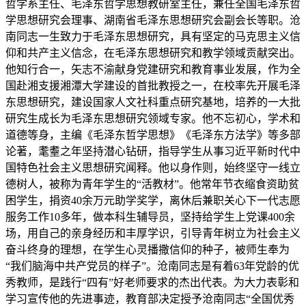
哲学系主任、毛泽东哲学思想教研室主任，兼任全国毛泽东哲
学思想研究会理事、湖南省毛泽东思想研究会副会长等职。沧
南同志一生致力于毛泽东思想研究，具有坚定的马克思主义信
仰和共产主义信念，在毛泽东思想研究和教学领域贡献突出。
他知行合一，矢志不渝献身党建研究和教育事业发展，作为全
国赴湘支援湘潭大学建设的首批教授之一，在校率先开展毛泽
东思想研究，建设国家人文社科重点研究基地，培养的一大批
研究生成长为毛泽东思想研究领域专家。他不忘初心，学术和
道德等身，主编《毛泽东哲学思想》《毛泽东方法学》等多部
论著，耄耋之年坚持潜心钻研，指导学生从事习近平新时代中
国特色社会主义思想研究闻释。他以身作则，始终坚守一线立
德树人，被称为青年学生的“活教材”。他常年节衣缩食资助贫
困学生，捐资40余万元助学奖学，离休后兼职关心下一代志愿
服务工作10多年，做本科生辅导员，坚持给学生上党课400余
场，用自己的亲身经历和丰厚学识，引导青年树立为社会主义
奋斗终身的理想，在学生心灵播撒信仰的种子，被师生奉为
“我们脑海中共产党员的样子”。沧南同志是有着63年党龄的优
秀教师，是践行“四有”好老师要求的杰出代表。为大力表彰和
学习宣传他的先进事迹，教育部决定授予沧南同志“全国优秀