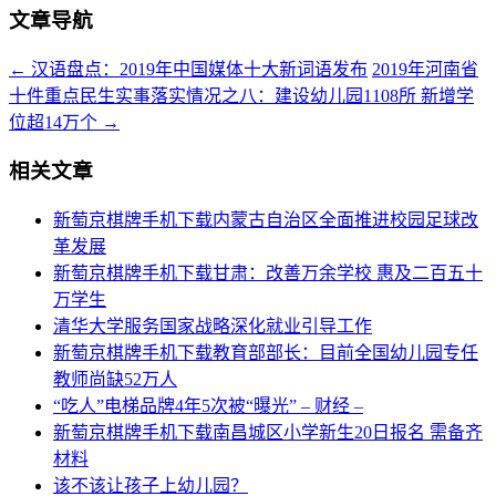
文章导航
←
汉语盘点：2019年中国媒体十大新词语发布
2019年河南省
十件重点民生实事落实情况之八：建设幼儿园1108所 新增学
位超14万个
→
相关文章
新萄京棋牌手机下载内蒙古自治区全面推进校园足球改
革发展
新萄京棋牌手机下载甘肃：改善万余学校 惠及二百五十
万学生
清华大学服务国家战略深化就业引导工作
新萄京棋牌手机下载教育部部长：目前全国幼儿园专任
教师尚缺52万人
“吃人”电梯品牌4年5次被“曝光” – 财经 –
新萄京棋牌手机下载南昌城区小学新生20日报名 需备齐
材料
该不该让孩子上幼儿园？