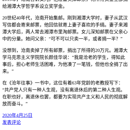
给湘潭大学哲学系设立奖学金。
20世纪40年代，沧南开始集邮。刚到湘潭大学时，妻子从武汉
写信都会寄来邮票，他回信就寄上妻子喜欢的手绢。妻子来湘
潭大学后，两人常去湘潭市里淘邮票。女儿深知邮票在父亲心
中的分量。她问父亲：“可不可以只卖一半，或者捐一半？”
没想到，沧南卖掉了所有邮票，捐出了所得的20万元。湘潭大
学马克思主义学院院长颜佳华说：“我是沧老的学生，得知此
事后，担心老师生活困难，为他凑了一笔钱，但他也全捐了出
来。”
在《沧年往事》一书中，这位有着63年党龄的老教授写下：
“共产党人只有一种人生观，没有离退休后的第二种人生观。
在职也好，离退休也罢，都要为实现共产主义和人民的彻底解
放而奋斗。”
2020年4月25日
发表评论