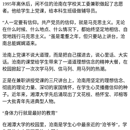
1995年离休后，闲不住的沧南在学校关工委兼职做起了志愿
者。他给学生上党课，给本科生班级做辅导员。
“人一定要有信仰。共产党员的信仰，就是马克思主义。无论
在什么时候、什么地点、什么情况下，都始终坚定地相信、自
觉地践行马克思主义。”虽是耄耋之年，但只要站上讲台，沧
南总能娓娓道来。
沧南上党课不说大道理，而是把自己摆进去，说心里话、大实
话。沧南的课堂给学生带来了一道道理想信念的精神大餐，在
校园掀起了一次次学马列、信马列、用马列的热潮。
正是在兼职讲授党课的三尺讲台上，沧南用坚定的理想信念、
彻底的理论力量、深切的家国情怀，在学生心灵播撒信仰的种
子。近年来，湘潭大学先后涌现出了文花枝、杨怀宝、邓榕等
一大批青年先进典型人物。
“身体力行就是最好的教育”
在湘潭大学的校园里，沧南是学生心中最亲近的“沧爷爷”，学