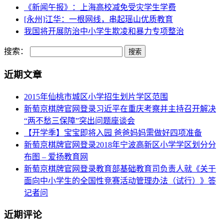
《新闻午报》：上海高校减免受灾学生学费
[永州]江华：一根网线，串起瑶山优质教育
我国将开展防治中小学生欺凌和暴力专项整治
搜索：
近期文章
2015年仙桃市城区小学招生划片学区范围
新萄京棋牌官网登录习近平在重庆考察并主持召开解决
“两不愁三保障”突出问题座谈会
【开学季】宝宝即将入园 爸爸妈妈需做好四项准备
新萄京棋牌官网登录2018年宁波高新区小学学区划分分
布图 – 爱扬教育网
新萄京棋牌官网登录教育部基础教育司负责人就《关于
面向中小学生的全国性竞赛活动管理办法（试行）》答
记者问
近期评论