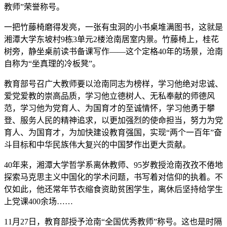
教师”荣誉称号。
一把竹藤椅磨得发亮，一张有虫洞的小书桌堆满图书，这就是
湘潭大学东坡村9栋3单元2楼沧南居室内景。竹藤椅上，桂花
树旁，静坐桌前读书备课写作——这个定格40年的场景，沧南
自称为“坐真理的冷板凳”。
教育部号召广大教师要以沧南同志为榜样，学习他绝对忠诚、
爱党爱教的崇高品质，学习他立德树人、无私奉献的师德风
范，学习他为党育人、为国育才的至诚情怀，学习他勇于攀
登、服务人民的精神追求，以更加强烈的使命担当，努力为党
育人、为国育才，为加快建设教育强国，实现“两个一百年”奋
斗目标和中华民族伟大复兴的中国梦作出更大贡献。
40年来，湘潭大学哲学系离休教师、95岁教授沧南孜孜不倦地
探索马克思主义中国化的学术问题，书写着对信仰的执着。不
仅如此，他还常年节衣缩食资助贫困学生，离休后坚持给学生
上党课400余场……
11月27日，教育部授予沧南“全国优秀教师”称号。这也是时隔