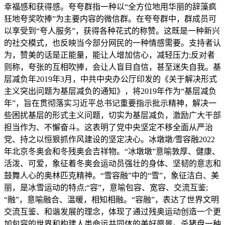
幸福感和获得感。夸夸群指一种以“全方位地用华丽的辞藻疯
狂地夸奖吹捧”为主要内容的微信群。在夸夸群中，群成员可
以享受到“夸人服务”，获得各种花式的称赞。这既是一种新兴
的社交模式，也反映当今部分网民的一种情感需要。支持者认
为，赞美的话是正能量，能让人增加信心，减轻压力;反对者
则称，夸张的互相吹捧，会让人盲目自信，甚至迷失自我。基
层减负年2019年3月，中共中央办公厅印发的《关于解决形式
主义突出问题为基层减负的通知》，将2019年作为“基层减负
年”，旨在贯彻落实习近平总书记重要指示批示精神，解决一
些困扰基层的形式主义问题，切实为基层减负，激励广大干部
担当作为、不懈奋斗。这表明了党中央坚定不移全面从严治
党、持之以恒狠抓作风建设的坚定决心。冰墩墩/雪容融2022
年北京冬奥会和冬残奥会吉祥物。“冰墩墩”意喻敦厚、健康、
活泼、可爱，象征着冬奥会运动员强壮的身体、坚韧的意志和
鼓舞人心的奥林匹克精神。“雪容融”中的“雪”，象征洁白、美
丽，是冰雪运动的特点;“容”，意喻包容、宽容、交流互鉴;
“融”，意喻融合、温暖，相知相融。“容融”，表达了世界文明
交流互鉴、和谐发展的理念，体现了通过残奥运动创造一个更
加包容的世界和构建人类命运共同体的美好愿景。杀猪盘一种