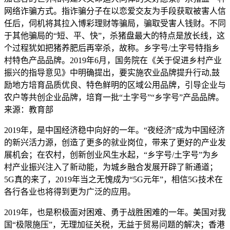
网络诈骗方式。指诈骗分子在以恋爱交友为手段获取被害人信
任后，伺机将其拉入博彩理财等骗局，骗取受害人钱财。不同
于其他骗局的“短、平、快”，杀猪盘最大的特点是放长线，这
个过程犹如把猪养肥后再宰杀，故称。乡字号/土字号特指乡
村特色产品品牌。2019年6月，国务院在《关于促进乡村产业
振兴的指导意见》中明确提出，要实施农业品牌提升行动,鼓
励地方培育品质优良、特色鲜明的区域公用品牌，引导企业与
农户等共创企业品牌，培育一批“土字号”“乡字号”产品品牌。
来源：教育部
2019年，是中国经济稳中向好的一年。“夜经济”成为中国经济
的新兴活力源，创造了更多的就业岗位，带来了更好的产业发
展机会；在农村，创新创业风生水起，“乡字号/土字号”为乡
村产业振兴注入了新动能，为城乡融合发展开辟了新通道；
5G真的来了，2019年当之无愧成为“5G元年”，相信5G技术在
各行各业也将得到更为广泛的应用。
2019年，也是积极面对困难、勇于战胜困难的一年。美国对我
国“极限施压”，无理加征关税，无益于贸易问题的解决；香港