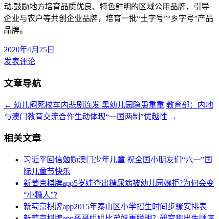
动,鼓励地方培育品质优良、特色鲜明的区域公用品牌，引导
企业与农户等共创企业品牌，培育一批“土字号”“乡字号”产品
品牌。
2020年4月25日
发表评论
文章导航
←
幼儿闷死校车内悲剧连发 黑幼儿园隐患重重
教育部：内地
与澳门教育交流合作生动体现“一国两制”优越性
→
相关文章
习近平回信勉励澳门少年儿童 祝全国小朋友们“六一”国
际儿童节快乐
新萄京棋牌app5岁娃查出糖尿病被幼儿园婉拒?为何会变
“小糖人”?
新萄京棋牌app2015年泰山区小学招生时间步骤安排表
新萄京棋牌app哥哥姐姐比弟妹更聪明？研究称出生顺序