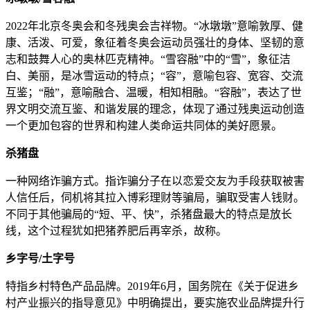
2022年北京冬奥会和冬残奥会吉祥物。“冰墩墩”意喻敦厚、健
康、活泼、可爱，象征着冬奥会运动员强壮的身体、坚韧的意
志和鼓舞人心的奥林匹克精神。“雪容融”中的“雪”，象征洁
白、美丽，是冰雪运动的特点；“容”，意喻包容、宽容、交流
互鉴；“融”，意喻融合、温暖，相知相融。“容融”，表达了世
界文明交流互鉴、和谐发展的理念，体现了通过残奥运动创造
一个更加包容的世界和构建人类命运共同体的美好愿景。
杀猪盘
一种网络诈骗方式。指诈骗分子在以恋爱交友为手段获取被害
人信任后，伺机将其拉入博彩理财等骗局，骗取受害人钱财。
不同于其他骗局的“短、平、快”，杀猪盘最大的特点是放长
线，这个过程犹如把猪养肥后再宰杀，故称。
乡字号/土字号
特指乡村特色产品品牌。2019年6月，国务院在《关于促进乡
村产业振兴的指导意见》中明确提出，要实施农业品牌提升行