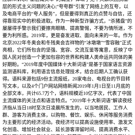
层的形式主义问题的决心;“夸夸群”引发了网络上的互夸，以
及电商平台的“夸人服务”，但是要得到真正的点赞与自信，还
得靠现实中的积极进取。作为一种新型诈骗方式，“杀猪盘”的
屡屡得手警示我们要擦亮眼睛、提高警惕，不要为情所迷，不
要为利所惑。2019年，更是奋发进取、面向未来的一年。作为
北京2022年冬奥会和冬残奥会吉祥物的“冰墩墩”“雪容融”正式
亮相，它们所包含的坚强、宽容、交流互鉴等寓意，反映了中
国人民对创造一个更加包容的世界和构建人类命运共同体的美
好期盼。“2019年度中国媒体十大新词语”是基于国家语言资源
监测语料库，利用语言信息处理技术，结合后期人工确认获
得。语料来源包括9份主流报纸，20家电台、电视台的节目转
写文本，以及4个门户网站网络新闻2019年1月1日至11月底的
全部文本，共计65.7万个，语料规模近10亿字次，代表了中国
主流媒体的关注点和语言特点。“2019年十大新词语”解读夜经
济指从当日18时至次日凌晨所发生的，以当地居民、工作人
群、游客为消费主体，以购物、餐饮、娱乐、休闲等服务消费
为主要形式的经济活动。夜经济可以提高设施使用率、激发文
化创造、增加社会就业、延长游客滞留时间、提高消费水平、