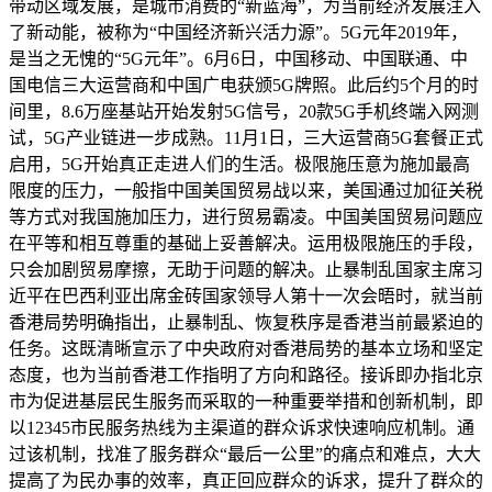
带动区域发展，是城市消费的“新蓝海”，为当前经济发展注入
了新动能，被称为“中国经济新兴活力源”。5G元年2019年，
是当之无愧的“5G元年”。6月6日，中国移动、中国联通、中
国电信三大运营商和中国广电获颁5G牌照。此后约5个月的时
间里，8.6万座基站开始发射5G信号，20款5G手机终端入网测
试，5G产业链进一步成熟。11月1日，三大运营商5G套餐正式
启用，5G开始真正走进人们的生活。极限施压意为施加最高
限度的压力，一般指中国美国贸易战以来，美国通过加征关税
等方式对我国施加压力，进行贸易霸凌。中国美国贸易问题应
在平等和相互尊重的基础上妥善解决。运用极限施压的手段，
只会加剧贸易摩擦，无助于问题的解决。止暴制乱国家主席习
近平在巴西利亚出席金砖国家领导人第十一次会晤时，就当前
香港局势明确指出，止暴制乱、恢复秩序是香港当前最紧迫的
任务。这既清晰宣示了中央政府对香港局势的基本立场和坚定
态度，也为当前香港工作指明了方向和路径。接诉即办指北京
市为促进基层民生服务而采取的一种重要举措和创新机制，即
以12345市民服务热线为主渠道的群众诉求快速响应机制。通
过该机制，找准了服务群众“最后一公里”的痛点和难点，大大
提高了为民办事的效率，真正回应群众的诉求，提升了群众的