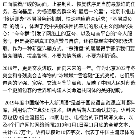
正面临着严峻的局面，止暴制乱、恢复秩序是当前最紧迫的任
务。看向基层，为畅通服务群众的“最后一公里”，北京市推出
“接诉即办”基层服务新机制，快速响应群众诉求；“基层减负
年”的确立，体现了党中央解决困扰基层的形式主义问题的决
心；“夸夸群”引发了网络上的互夸，以及电商平台的“夸人服
务”，但是要得到真正的点赞与自信，还得靠现实中的积极进
取。作为一种新型诈骗方式，“杀猪盘”的屡屡得手警示我们要
擦亮眼睛、提高警惕，不要为情所迷，不要为利所惑。
2019年，更是奋发进取、面向未来的一年。作为北京2022年冬
奥会和冬残奥会吉祥物的“冰墩墩”“雪容融”正式亮相，它们所
包含的坚强、宽容、交流互鉴等寓意，反映了中国人民对创造
一个更加包容的世界和构建人类命运共同体的美好期盼。
“2019年度中国媒体十大新词语”是基于国家语言资源监测语料
库，利用语言信息处理技术，结合后期人工确认获得。语料来
源包括9份主流报纸，20家电台、电视台的节目转写文本，以
及4个门户网站网络新闻2019年1月1日至11月底的全部文本，
共计65.7万个，语料规模近10亿字次，代表了中国主流媒体的