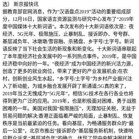
选） 新京报快讯
据教育部官网消息，作为“汉语盘点2019”活动的重要组成部
分，12月16日，国家语言资源监测与研究中心发布了“2019年
度中国媒体十大新词语”。本次发布的十大新词语依次是：夜
经济、5G元年、极限施压、止暴制乱、接诉即办、夸夸群、
基层减负年、冰墩墩/雪容融、杀猪盘、乡字号/土字号。新词
语反映了当下社会生活的新现象和新变化。十大新词语串联起
了本年度经济社会发展中的一系列热点事件。2019年，是中国
经济稳中向好的一年。“夜经济”成为中国经济的新兴活力源，
创造了更多的就业岗位，带来了更好的产业发展机会;在农
村，创新创业风生水起，“乡字号/土字号”为乡村产业振兴注
入了新动能，为城乡融合发展开辟了新通道;5G真的来了，
2019年当之无愧成为“5G元年”，相信5G技术在各行各业也将
得到更为广泛的应用。2019年，也是积极面对困难、勇于战胜
困难的一年。美国对我国“极限施压”，无理加征关税，无益于
贸易问题的解决;香港正面临着严峻的局面，止暴制乱、恢复
秩序是当前最紧迫的任务。看向基层，为畅通服务群众的“最
后一公里”，北京市推出“接诉即办”基层服务新机制，快速响
应群众诉求;“基层减负年”的确立，体现了党中央解决困扰基