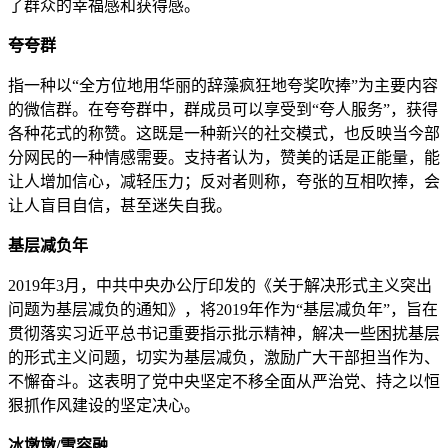
了群众的幸福感和获得感。
夸夸群
指一种以“全方位地用华丽的辞藻疯狂地夸奖吹捧”为主要内容
的微信群。在夸夸群中，群成员可以享受到“夸人服务”，获得
各种花式的称赞。这既是一种新兴的社交模式，也反映当今部
分网民的一种情感需要。支持者认为，赞美的话是正能量，能
让人增加信心，减轻压力；反对者则称，夸张的互相吹捧，会
让人盲目自信，甚至迷失自我。
基层减负年
2019年3月，中共中央办公厅印发的《关于解决形式主义突出
问题为基层减负的通知》，将2019年作为“基层减负年”，旨在
贯彻落实习近平总书记重要指示批示精神，解决一些困扰基层
的形式主义问题，切实为基层减负，激励广大干部担当作为、
不懈奋斗。这表明了党中央坚定不移全面从严治党、持之以恒
狠抓作风建设的坚定决心。
冰墩墩/雪容融