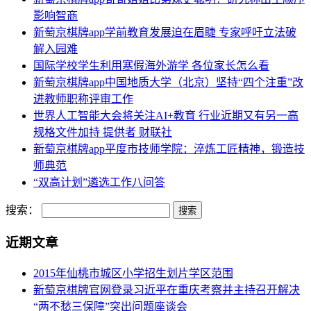
影响智商
新萄京棋牌app学前教育发展迫在眉睫 专家呼吁立法破
解入园难
国际学校学生利用寒假海外游学 各位家长怎么看
新萄京棋牌app中国地质大学（北京）坚持“四个注重”改
进教师职称评审工作
世界人工智能大会将关注AI+教育 行业近期又有另一高
规格文件加持 提供者 财联社
新萄京棋牌app平度市技师学院：淬炼工匠精神，锻造技
师典范
“双高计划”遴选工作八问答
搜索：
近期文章
2015年仙桃市城区小学招生划片学区范围
新萄京棋牌官网登录习近平在重庆考察并主持召开解决
“两不愁三保障”突出问题座谈会