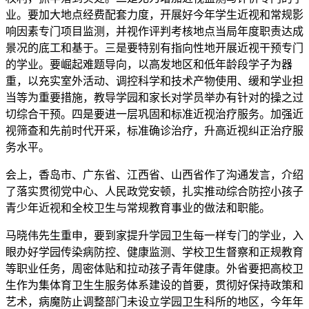
业。要加大地点经费配套力度，开展好今年学生近视和常规影
响因素专门项目监测，并视作评判考核地点当局年度职责达成
景况的底工和基于。三是要特别有指向性地开展近视干预专门
的学业。要崛起难题导向，以高发地区和低年龄段学子为器
重，以充实室外活动、调控科学和技术产物使用、缓和学业担
当等为重要措施，教导学园和家长对学员举办有针对的操之过
切综合干预。四是要进一层巩固和标准近视治疗服务。加强近
视筛查和先前时代开采，标准确诊治疗，升高近视纠正治疗服
务水平。
会上，香岛市、广东省、江西省、山西省作了沟通发言，介绍
了落实贯彻党中心、人民政党安顿，扎实推动综合防控小孩子
青少年近视和全校卫生与常规教育事业的做法和职能。
马晓伟先生重申，要到家提升学园卫生每一样专门的学业，入
眼办好学园传染病防控、健康监测、学校卫生督察和正规教育
等职业任务，周密体贴和拉动孩子青年健康。外省要把高校卫
生作为集体育卫生生服务体系建设的首要，贯彻好保持政策和
艺术，病魔防止调整部门未设立学园卫生科所的地区，今年年