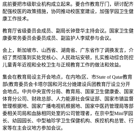
底前要把市级职业机构成立起来。要合作教育厅门，研讨配齐
配强校医的政策措施，协同推动校医室建设，加强学园卫生健
康工作技术。
教育厅省级委员会成员、副局长钟登华主持会议。国家卫生健
康委常务委员会委员成员、副监护人李斌参与会议。
会上，新加坡市、山西省、湖南省、广东省作了调换发言，介
绍了贯彻落到实处党核心、人民政坛安顿，扎实推动综合防控
儿童青年近视和全校卫生与正规教育工作的做法和效益。
集会在教育局设主开会地点，在内地(区、市State of Qatar教育
部(教育委员会卡塔尔国和河北分娩建设兵团教育厅设立分开
会地点。中共中央宣传分局、教育局、国家卫生健康委、国家
体育分公司、财政总部、人力能源社会保证部、国家市镇监督
管理根据地、国家广播电视机根据地、国家中医药管理局等部
委相关司局和血脉相同处室的公司管理者，在京中型Mini学园
长、幼园园长、中型袖珍学卫生保健机构、疾控机构总管、行
家等在主会议地方参加会议。