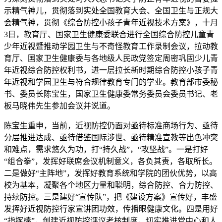
示精气神儿，贯彻落到实处全国教育大会、全国卫生与正规大
会精气神，贯彻《综合防控小孩子青年近视技术方案》，十月
3日，教育厅、国家卫生健康委联合进行全国综合防控儿童青
少年近视暨推动学园卫生与不奇怪教育工作录制会议，拉动教
育厅、国家卫生健康委与各地级人民政党签定周密巩固少儿青
年近视综合防控权利书，进一层拉长新时期综合防控小孩子青
年近视和学园卫生与符合规律教育专门的学业。教育部市委秘
书、委员长陈宝生，国家卫生健康委常务委员会委员书记、老
板马晓伟先生参加会议并说道。
陈宝生重申，当前，近视防控仍面对亟待标准商场行为、亟待
分层推进达成、亟待借鉴国际涉世、亟待精准宣教等出色冲突
和难点，需求悠久为功，打“持久战”，“攻坚战”。一是打好
“组合拳”，发挥好联席会议机制意义，各负其责，各取所长。
二是做好“主阵地”，发挥好教育系统和学院的团伙优势，以高
校为基本，凝聚各个地区力量和聪明，综合防控、合力防控、
持续防控。三是建好“宣传队”，把《建设方案》宣传好，丰盛
发挥好近视防控行家宣讲团功效，传播眼健康文化。四是用好
“指挥棒”，创建近视防控评议考核制度，切实推进党中心和人