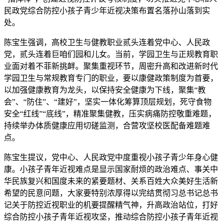
民政党综合防控小孩子青少年近视决策布置名落孙山落到实
处。
陈宝生强调，高校卫生与健教职业贰头连着党中心、人民政
党，贰头连着巨咱们园和儿女。当前，学园卫生与正规教育职
业面对着不菲新挑衅。聚集重视环节，周密升高和改进新时代
学园卫生与常规教育专门的职业，要以康健政策制度为首要，
以加强健康教育为龙头，以保持安全健康为下线，聚集“教
会”、“防住”、“建好”，坚实一体化筹算顶层规划，死守食物
安全“红线”“底线”，精准聚集健教，压实病痛防控敬重难题，
持续举办体质健康应用切磋监测，合营攻坚校医配备难题难
点。
陈宝生提议，党中心、人民政党中度重视小孩子青少年身心健
康。小孩子青年近视难点是显示国家耐烦的政治难点、事关中
华民族复兴和国度未来的紧要题材、关系百姓大众美好生活新
希望的民意问题，大家要特别浓厚得以完结贯彻习总书记总书
记关于防控近视职业的机要提醒精气神，升高政治站位，打好
综合防控小孩子青年近视攻坚，推动综合防控小孩子青年近视