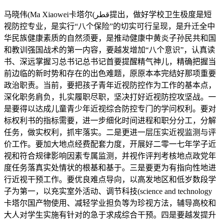
马晓伟(Ma Xiaowei卡塔尔(قطر‎提出，做好学校卫生极度是短
视防控专业，是实行“八个保险”的切实可行呈现，是升迁全中
华民族健康素质的自然须要，是推动健康中黄炎子孙民共和国
和教训强国战术的第一内容，要越发增加“八个意识”，认真读
书、深远掌握习总书记总书记首要提醒精气神儿，精确把握当
前边临的新时势和存在的出色难题，原原本本完结好那项重要
政治职责。当前，要把孩子青年近视防控作为工作的基本点，
深化职务肩负，扎实履职尽职，坚决打好近视防控攻坚战。一
是要得以达成儿童青少年近视综合防控专门的学问权利。要对
标权利书的指标需要，进一步细化时间进程和职分分工，分解
任务，做实权利，抓牢落实。二是更进一层压实近视监测与评
价工作。要加大地点经费配套力度，开展好二零一七年学子近
视和符合规律影响因素专属监测，并视作评判考核地点政党年
度任务落真实处情状的根基和基于。三是要更为有指向性地进
行近视干预工作。要优良难点导向，以高发地区和低岁数段学
子为第一，以充实室外活动、调节科技(science and technology
卡塔尔国产物使用、减轻学业担负等为珍视方法，辅导高校和
大人对学生实施有针对的急于求成综合干预。四是要越发提升