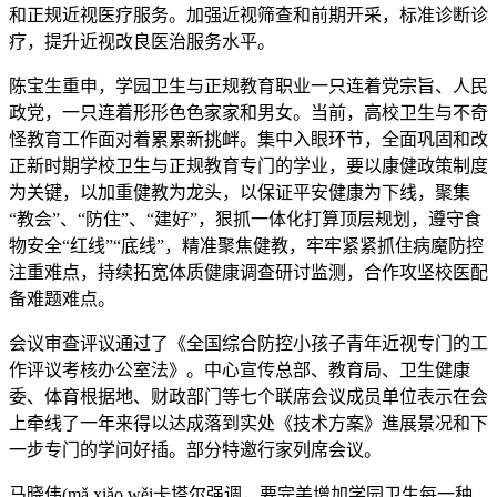
和正规近视医疗服务。加强近视筛查和前期开采，标准诊断诊
疗，提升近视改良医治服务水平。
陈宝生重申，学园卫生与正规教育职业一只连着党宗旨、人民
政党，一只连着形形色色家家和男女。当前，高校卫生与不奇
怪教育工作面对着累累新挑衅。集中入眼环节，全面巩固和改
正新时期学校卫生与正规教育专门的学业，要以康健政策制度
为关键，以加重健教为龙头，以保证平安健康为下线，聚集
“教会”、“防住”、“建好”，狠抓一体化打算顶层规划，遵守食
物安全“红线”“底线”，精准聚焦健教，牢牢紧紧抓住病魔防控
注重难点，持续拓宽体质健康调查研讨监测，合作攻坚校医配
备难题难点。
会议审查评议通过了《全国综合防控小孩子青年近视专门的工
作评议考核办公室法》。中心宣传总部、教育局、卫生健康
委、体育根据地、财政部门等七个联席会议成员单位表示在会
上牵线了一年来得以达成落到实处《技术方案》進展景况和下
一步专门的学问好插。部分特邀行家列席会议。
马晓伟(mǎ xiǎo wěi卡塔尔强调，要完美增加学园卫生每一种