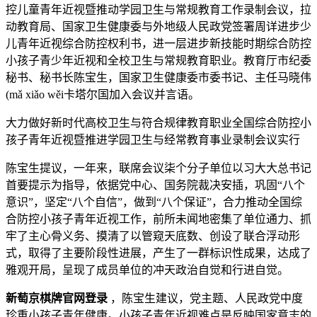
控儿童青年近视暨推动学园卫生与常规教育工作录制会议，拉
动教育局、国家卫生健康委与外地级人民政党签署周详进步少
儿青年近视综合防控权利书，进一层进步新技能时期综合防控
小孩子青少年近视和全校卫生与常规教育职业。教育厅市纪委
秘书、秘书长陈宝生，国家卫生健康委市委书记、主任马晓伟
(mǎ xiǎo wěi卡塔尔国加入会议并言语。
大力做好新时代高校卫生与符合规律教育职业全国综合防控小
孩子青年近视暨推进学园卫生与经常教育事业录制会议实行
陈宝生提议，一年来，联席会议柒个分子单位以习大大总书记
首要提示为指导，依据党中心、国务院裁决安插，巩固“八个
意识”，坚定“八个自信”，做到“八个保证”，合力推动全国综
合防控小孩子青年近视工作，前所未闻地密集了单位通力、抓
牢了主心骨义务、摸清了以管窥天底数、创设了联合浮动形
式，取得了主要阶段性进展，产生了一群标识性成果，达成了
雅观开局，呈现了成员单位的冲天政治自觉和行进自觉。
新萄京棋牌官网登录
，陈宝生建议，党主题、人民政党中度
珍重小孩子青年健康。小孩子青年近视难点是反映国家意志的