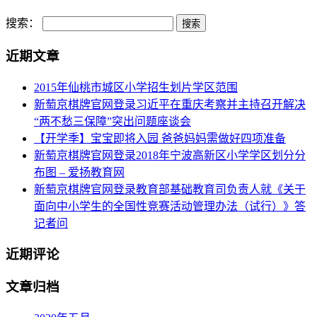
搜索：
近期文章
2015年仙桃市城区小学招生划片学区范围
新萄京棋牌官网登录习近平在重庆考察并主持召开解决
“两不愁三保障”突出问题座谈会
【开学季】宝宝即将入园 爸爸妈妈需做好四项准备
新萄京棋牌官网登录2018年宁波高新区小学学区划分分
布图 – 爱扬教育网
新萄京棋牌官网登录教育部基础教育司负责人就《关于
面向中小学生的全国性竞赛活动管理办法（试行）》答
记者问
近期评论
文章归档