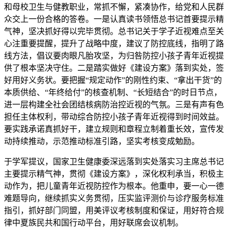
和母校卫生与健教职业，常抓不懈，紧凑协作，给党和人民群
众交上一份合格的答卷。一是认真读书领悟总书记首要提示精
气神，坚决抓好得以完毕贯彻。总书记关于学子近视难点至关
心注重要提醒，提升了战略中度，建议了防控底线，指明了路
线方法，倡议要肉眼凡胎攻坚，为归咎防控小孩子青年近视提
供了根本坚决守住。二是踏实做好《建设方案》落到实处，签
好用好义务状。要把握“规定动作”的刚性约束、“拿出干货”的
本质供给、“年终给付”的核查机制、“长短结合”的时日节点，
进一层构建全社会团结核病防治控近视的气氛。三是有声有色
担任主体权利，带动综合防控小孩子青年近视得到时间效益。
要实践承诺真抓好干，建立规则和章程立制着重长效，宣传发
动持续推动，示范推动标准引路，坚实考核变成勉励。
于学军提议，国家卫生健康委深远落到实处落实习主席总书记
主要提示精气神，贯彻《建设方案》，深化权利承当，积极主
动作为，把儿童青年近视防控作为根本。他重申，要一心一德
难题导向，继续抓实义务贯彻，压实监评测价与诊疗服务标准
指引，抓好部门同盟，用美评议考核制度和保证，用好符合规
律中夏族民共和国行动平台，用好联席会议机制。