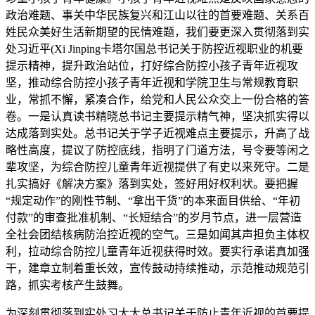
政治难题、事关中华民族复兴和江山以往的首要难题、关系百
姓民众美好生活新期望的民情难题，我们要更深入贯彻落到实
处习近平(Xi Jinping卡塔尔国总书记关于防控近视职业的机要
提示精神，提升政治站位，打好综合防控小孩子青年近视攻
坚，推动综合防控小孩子青年近视和学院卫生与常规教育职
业，常抓不懈，紧凑合作，给党和人民公众交上一份合格的答
卷。一是认真读书精晓总书记主要提示精气神，坚决抓实得以
达成落到实处。总书记关于学子近视难点主要提示，升高了战
略性高度，提议了防控底线，指明了门道方法，号令要等闲之
辈攻坚，为综合防控儿童青年近视提供了有史以来死守。二是
扎实搞好《解决方案》落到实处，签好用好权利状。要把握
“规定动作”的刚性节制、“拿出干货”的本来面目供给、“年初
付款”的审查批准机制、“长短结合”的岁月节点，进一层营造
全社会团结核病防治控近视的空气。三是如闻其声担负主体权
利，拉动综合防控儿童青年近视获得时效。要实行承诺真加强
干，建章立制着重长效，宣传鼓动持续推动，示范推动规范引
路，抓实考核产生鼓舞。
为深刻贯彻落到实处习大大总书记关于防止青年近视的首要提