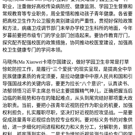
职业，注重做好高校传染病防控、健康监测、学园卫生督察和
常规教育等专业职务，周全爱惜和推动孩子青年健康。各省要
把高校卫生作为公卫服务类别建设的严重性，贯彻好保险政策
和方法，病痛卫戍调节部门未举办学校卫生科所的地面，今年
岁暮前要把市级专门的学业部门创造起来。要协作教育厅门，
探究配齐配强校医的政策措施，协同推动校医室建设，加强高
校卫生健康专门的学问本领。
马晓伟(Ma Xiaowei卡塔尔国建议，做好学园卫生非常是打草
惊蛇防控工作，是履行“三个爱抚”的现实呈现，是提高全中华
民族健康素质的肯定须要，是拉动健康中中原人民共和国和引
导强国战术的关键内容，要更为拉长“八个意识”，认真读书、
浓郁领悟习近平主席总书记主要提醒精气神儿，正确把握当后
边临的新局势和存在的隆起难点，从头到尾完结好那项重大政
治职责。当前，要把小孩青年近视防控作为职业的机要，加强
权利担负，扎实履职尽职，坚决打好近视防控攻坚战。一是要
促成孩童青年近视综合防控专业权利。要对标义务书的对象供
给，进一步细化时间进程和权力和义务分工，分解职务，狠抓
权利，抓牢落到实处。二是尤为增加近视监测与评价专门的学