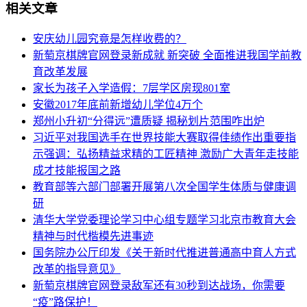
相关文章
安庆幼儿园究竟是怎样收费的？
新萄京棋牌官网登录新成就 新突破 全面推进我国学前教
育改革发展
家长为孩子入学造假：7层学区房现801室
安徽2017年底前新增幼儿学位4万个
郑州小升初“分得远”遭质疑 揭秘划片范围咋出炉
习近平对我国选手在世界技能大赛取得佳绩作出重要指
示强调：弘扬精益求精的工匠精神 激励广大青年走技能
成才技能报国之路
教育部等六部门部署开展第八次全国学生体质与健康调
研
清华大学党委理论学习中心组专题学习北京市教育大会
精神与时代楷模先进事迹
国务院办公厅印发《关于新时代推进普通高中育人方式
改革的指导意见》
新萄京棋牌官网登录敌军还有30秒到达战场，你需要
“疫”路保护！